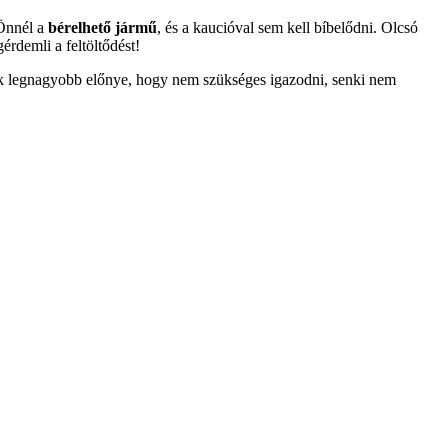
 Önnél a
bérelhető jármű
, és a kaucióval sem kell bíbelődni. Olcsó
érdemli a feltöltődést!
 legnagyobb előnye, hogy nem szükséges igazodni, senki nem