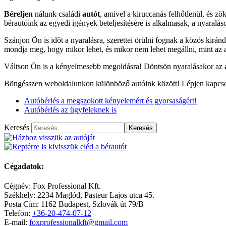
Béreljen
nálunk családi
autót
, amivel a kiruccanás felhőtlenül, és 
bérautóink az egyedi igények beteljesítésére is alkalmasak, a nyaralá
Szánjon Ön is időt a nyaralásra, szerettei örülni fognak a közös kir
mondja meg, hogy mikor lehet, és mikor nem lehet megállni, mint az 
Váltson Ön is a kényelmesebb megoldásra! Döntsön nyaralásakor az
Böngésszen weboldalunkon különböző autóink között! Lépjen kapcsol
Autóbérlés a megszokott kényelemért és gyorsaságért!
Autóbérlés az ügyfeleknek is
Keresés
Keresés
Cégadatok:
Cégnév:
Fox Professional Kft.
Székhely:
2234
Maglód
,
Pasteur Lajos utca 45.
Posta Cím: 1162 Budapest, Szlovák út 79/B
Telefon:
+36-20-474-07-12
E-mail:
foxprofessionalkft@gmail.com