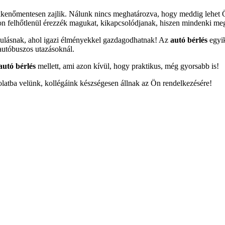
zökkenőmentesen zajlik. Nálunk nincs meghatározva, hogy meddig lehet
son felhőtlenül érezzék magukat, kikapcsolódjanak, hiszen mindenki meg
ándulásnak, ahol igazi élményekkel gazdagodhatnak! Az
autó bérlés
egyik
autóbuszos utazásoknál.
autó bérlés
mellett, ami azon kívül, hogy praktikus, még gyorsabb is!
atba velünk, kollégáink készségesen állnak az Ön rendelkezésére!