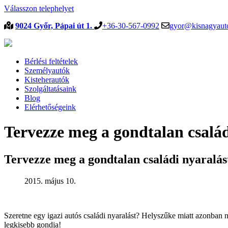
Válasszon telephelyet
9024 Győr, Pápai út 1.
+36-30-567-0992
gyor@kisnagyauto
Bérlési feltételek
Személyautók
Kisteherautók
Szolgáltatásaink
Blog
Elérhetőségeink
Tervezze meg a gondtalan család
Tervezze meg a gondtalan családi nyaralás
2015. május 10.
Szeretne egy igazi autós családi nyaralást? Helyszűke miatt azonban 
legkisebb gondja!