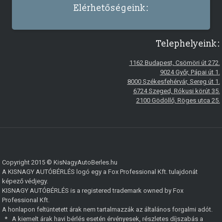
Elérhetőségeink:
Telephelyeink:
1162 Budapest, Csömöri út 272.
9024 Győr, Pápai út 1.
8000 Székesfehérvár, Sereg út 1.
6724 Szeged, Rókusi körút 35.
2100 Gödöllő, Röges utca 25.
Copyright 2015 © KisNagyAutoBerles.hu
A KISNAGY AUTÓBÉRLÉS logó egy a Fox Professional Kft. tulajdonát
képező védjegy.
KISNAGY AUTÓBÉRLÉS is a registered trademark owned by Fox
Professional Kft.
A honlapon feltüntetett árak nem tartalmazzák az általános forgalmi adót.
*
A kiemelt árak havi bérlés esetén érvényesek, részletes díjszabás a