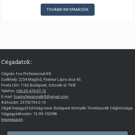
TOVÁBBI INFORMÁCIÓK
Cégadatok:
Cégnév:
Fox Professional Kft.
Székhely:
2234
Maglód
,
Pasteur Lajos utca 45.
Posta Cím: 1162 Budapest, Szlovák út 79/B
Telefon:
+36-20-474-07-12
E-mail:
foxprofessionalkft@gmail.com
Adószám: 23702734-2-13
Céget bejegyző bíróság neve: Budapest Környéki Törvényszék Cégbírósága
Cégjegyzékszám: 13-09-152098
Impresszum