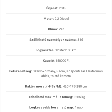
Évjárat:
2015
Motor:
2,2 Diesel
Klíma:
Van
Szállítható személyek száma:
3 fő
Fogyasztás:
12 liter/100 km
Kaució:
150000 Ft
Felszereltség:
Szervokormány, Rádió, Központi zár, Elektromos
ablak, tolató kamera
Raktér méret (H*Sz*M):
420*175*280 cm
Terhelhető maximális tömeg:
1285 kg
Legkevesebb bérelhető nap:
1 nap