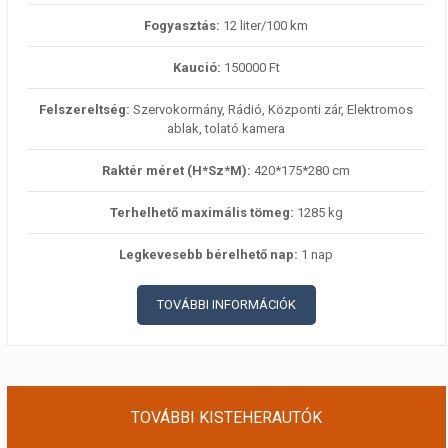
Fogyasztás:
12 liter/100 km
Kaució:
150000 Ft
Felszereltség:
Szervokormány, Rádió, Központi zár, Elektromos
ablak, tolató kamera
Raktér méret (H*Sz*M):
420*175*280 cm
Terhelhető maximális tömeg:
1285 kg
Legkevesebb bérelhető nap:
1 nap
TOVÁBBI INFORMÁCIÓK
TOVÁBBI KISTEHERAUTÓK