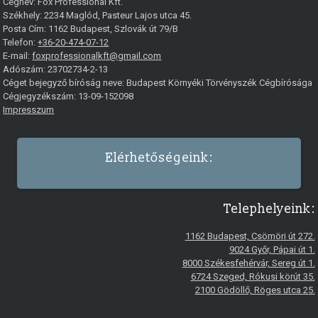
Cégnév:
Fox Professional Kft.
Székhely:
2234
Maglód
,
Pasteur Lajos utca 45.
Posta Cím: 1162 Budapest, Szlovák út 79/B
Telefon:
+36-20-474-07-12
E-mail:
foxprofessionalkft@gmail.com
Adószám: 23702734-2-13
Céget bejegyző bíróság neve: Budapest Környéki Törvényszék Cégbírósága
Cégjegyzékszám: 13-09-152098
Impresszum
Elérhetőségeink:
Telephelyeink:
1162 Budapest, Csömöri út 272.
9024 Győr, Pápai út 1.
8000 Székesfehérvár, Sereg út 1.
6724 Szeged, Rókusi körút 35.
2100 Gödöllő, Röges utca 25.