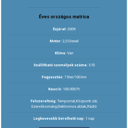
Éves országos matrica
Évjárat:
2009
Motor:
2,0 Diesel
Klíma:
Van
Szállítható személyek száma:
5 fő
Fogyasztás:
7 liter/100 km
Kaució:
100.000 Ft
Felszereltség:
Tempomat,Központi zár,
Szervókormány,Elektromos ablak,Rádió
Legkevesebb bérelhető nap:
1 nap