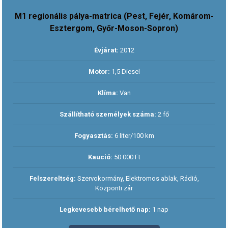
M1 regionális pálya-matrica (Pest, Fejér, Komárom-
Esztergom, Győr-Moson-Sopron)
Évjárat:
2012
Motor:
1,5 Diesel
Klíma:
Van
Szállítható személyek száma:
2 fő
Fogyasztás:
6 liter/100 km
Kaució:
50.000 Ft
Felszereltség:
Szervokormány, Elektromos ablak, Rádió,
Központi zár
Legkevesebb bérelhető nap:
1 nap