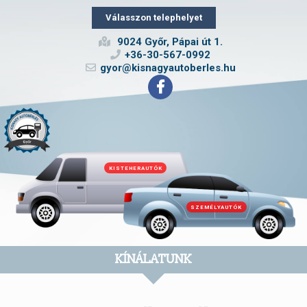
Válasszon telephelyet
9024 Győr, Pápai út 1.
+36-30-567-0992
gyor@kisnagyautoberles.hu
KISTEHERAUTÓK
SZEMÉLYAUTÓK
KÍNÁLATUNK