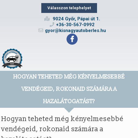
Válasszon telephelyet
9024 Győr, Pápai út 1.
+36-30-567-0992
gyor@kisnagyautoberles.hu
HOGYAN TEHETED MÉG KÉNYELMESEBBÉ
VENDÉGEID, ROKONAID SZÁMÁRA A
HAZALÁTOGATÁST?
Hogyan teheted még kényelmesebbé
vendégeid, rokonaid számára a