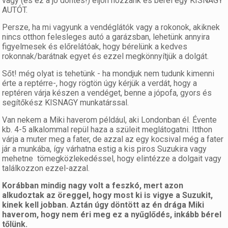
vagy (és ez a jó döntés!) eljön hozzánk és bérel egy KISNAGY
AUTÓT.
Persze, ha mi vagyunk a vendéglátók vagy a rokonok, akiknek
nincs otthon felesleges autó a garázsban, lehetünk annyira
figyelmesek és előrelátóak, hogy bérelünk a kedves
rokonnak/barátnak egyet és ezzel megkönnyítjük a dolgát.
Sőt! még olyat is tehetünk - ha mondjuk nem tudunk kimenni
érte a reptérre-, hogy rögtön úgy kérjük a verdát, hogy a
reptéren várja készen a vendéget, benne a jópofa, gyors és
segítőkész KISNAGY munkatárssal.
Van nekem a Miki haverom például, aki Londonban él. Évente
kb. 4-5 alkalommal repül haza a szüleit meglátogatni. Itthon
várja a muter meg a fater, de azzal az egy kocsival még a fater
jár a munkába, így várhatna estig a kis piros Suzukira vagy
mehetne tömegközlekedéssel, hogy elintézze a dolgait vagy
találkozzon ezzel-azzal.
Korábban mindig nagy volt a feszkó, mert azon
alkudoztak az öreggel, hogy most ki is vigye a Suzukit,
kinek kell jobban. Aztán úgy döntött az én drága Miki
haverom, hogy nem éri meg ez a nyűglődés, inkább bérel
tőlünk.