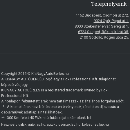
Telephelyeink:
1162 Budapest, Csömöri út 272.
9024 Győr, Pápai út 1.
8000 Székesfehérvár, Sereg út 1.
6724 Szeged, Rókusi körút 35.
2100 Gödöllő, Röges utca 25.
Copyright 2015 © KisNagyAutoBerles.hu
A KISNAGY AUTÓBÉRLÉS logó egy a Fox Professional Kft. tulajdonát
képező védjegy.
KISNAGY AUTÓBÉRLÉS is a registered trademark owned by Fox
Professional Kft.
A honlapon feltüntetett árak nem tartalmazzák az általános forgalmi adót.
*
A kiemelt árak havi bérlés esetén érvényesek, részletes díjszabás a
gépjárművek adatlapjain találhatóak.
**
300 Km felett 40 Ft/km túlfutás díjat számolunk fel.
Hasznos oldalak:
auto.lap.hu
,
autokolcsonzo.lap.hu
,
kolcsonzo.lap.hu