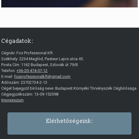
Cégadatok:
Cégnév:
Fox Professional Kft.
Székhely:
2234
Maglód
,
Pasteur Lajos utca 45.
Posta Cím: 1162 Budapest, Szlovák út 79/B
Telefon:
+36-20-474-07-12
E-mail:
foxprofessionalkft@gmail.com
Adószám: 23702734-2-13
Céget bejegyző bíróság neve: Budapest Környéki Törvényszék Cégbírósága
Cégjegyzékszám: 13-09-152098
Impresszum
Elérhetőségeink: