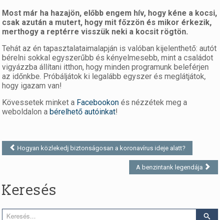
Most már ha hazajön, előbb engem hív, hogy kéne a kocsi,
csak azután a mutert, hogy mit főzzön és mikor érkezik,
merthogy a reptérre visszük neki a kocsit rögtön.
Tehát az én tapasztalataimalapján is valóban kijelenthető: autót
bérelni sokkal egyszerűbb és kényelmesebb, mint a családot
vigyázzba állítani itthon, hogy minden programunk beleférjen
az időnkbe. Próbáljátok ki legalább egyszer és meglátjátok,
hogy igazam van!
Kövessetek minket a
Facebookon
és nézzétek meg a
weboldalon a
bérelhető autóinkat
!
Hogyan közlekedj biztonságosan a koronavírus ideje alatt?
A benzintank legendája
Keresés