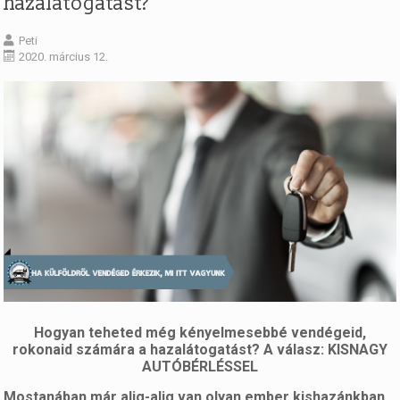
hazalátogatást?
Peti
2020. március 12.
Hogyan teheted még kényelmesebbé vendégeid,
rokonaid számára a hazalátogatást? A válasz: KISNAGY
AUTÓBÉRLÉSSEL
Mostanában már alig-alig van olyan ember kishazánkban,