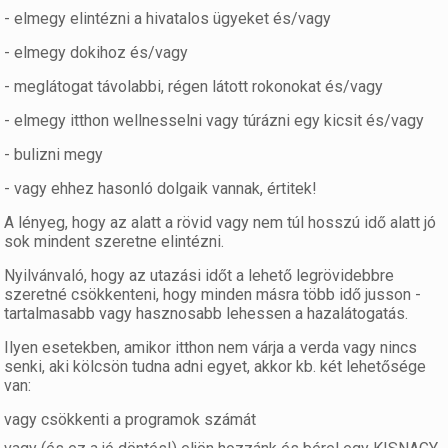
- elmegy elintézni a hivatalos ügyeket és/vagy
- elmegy dokihoz és/vagy
- meglátogat távolabbi, régen látott rokonokat és/vagy
- elmegy itthon wellnesselni vagy túrázni egy kicsit és/vagy
- bulizni megy
- vagy ehhez hasonló dolgaik vannak, értitek!
A lényeg, hogy az alatt a rövid vagy nem túl hosszú idő alatt jó
sok mindent szeretne elintézni.
Nyilvánvaló, hogy az utazási időt a lehető legrövidebbre
szeretné csökkenteni, hogy minden másra több idő jusson -
tartalmasabb vagy hasznosabb lehessen a hazalátogatás.
Ilyen esetekben, amikor itthon nem várja a verda vagy nincs
senki, aki kölcsön tudna adni egyet, akkor kb. két lehetősége
van:
vagy csökkenti a programok számát