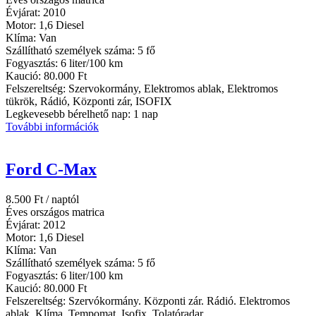
Évjárat:
2010
Motor:
1,6 Diesel
Klíma:
Van
Szállítható személyek száma:
5 fő
Fogyasztás:
6 liter/100 km
Kaució:
80.000 Ft
Felszereltség:
Szervokormány, Elektromos ablak, Elektromos
tükrök, Rádió, Központi zár, ISOFIX
Legkevesebb bérelhető nap:
1 nap
További információk
Ford C-Max
8.500
Ft
/ naptól
Éves országos matrica
Évjárat:
2012
Motor:
1,6 Diesel
Klíma:
Van
Szállítható személyek száma:
5 fő
Fogyasztás:
6 liter/100 km
Kaució:
80.000 Ft
Felszereltség:
Szervókormány. Központi zár. Rádió. Elektromos
ablak. Klíma. Tempomat. Isofix. Tolatóradar