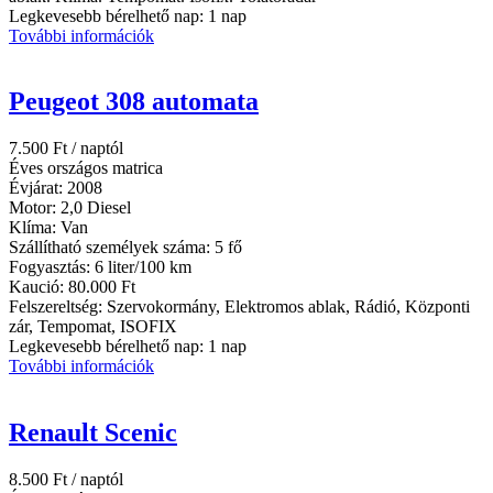
Legkevesebb bérelhető nap:
1 nap
További információk
Peugeot 308 automata
7.500
Ft
/ naptól
Éves országos matrica
Évjárat:
2008
Motor:
2,0 Diesel
Klíma:
Van
Szállítható személyek száma:
5 fő
Fogyasztás:
6 liter/100 km
Kaució:
80.000 Ft
Felszereltség:
Szervokormány, Elektromos ablak, Rádió, Központi
zár, Tempomat, ISOFIX
Legkevesebb bérelhető nap:
1 nap
További információk
Renault Scenic
8.500
Ft
/ naptól