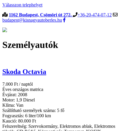
Válasszon telephelyet
1162 Budapest, Csömöri út 272.
+36-20-474-07-12
budapest@kisnagyautoberles.hu
Személyautók
Skoda Octavia
7.000
Ft
/ naptól
Éves országos matrica
Évjárat:
2008
Motor:
1,9 Diesel
Klíma:
Van
Szállítható személyek száma:
5 fő
Fogyasztás:
6 liter/100 km
Kaució:
80.000 Ft
Felszereltség:
Szervokormány, Elektromos ablak, Elektromos