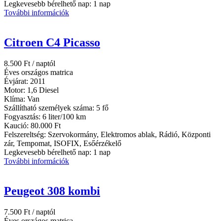
Legkevesebb bérelhető nap:
1 nap
További információk
Citroen C4 Picasso
8.500
Ft
/ naptól
Éves országos matrica
Évjárat:
2011
Motor:
1,6 Diesel
Klíma:
Van
Szállítható személyek száma:
5 fő
Fogyasztás:
6 liter/100 km
Kaució:
80.000 Ft
Felszereltség:
Szervokormány, Elektromos ablak, Rádió, Központi
zár, Tempomat, ISOFIX, Esőérzékelő
Legkevesebb bérelhető nap:
1 nap
További információk
Peugeot 308 kombi
7.500
Ft
/ naptól
Éves országos matrica