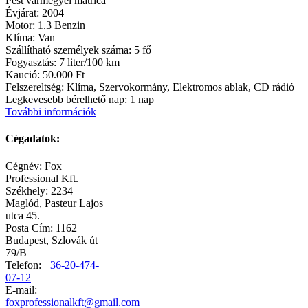
Pest vármegyei matrica
Évjárat:
2004
Motor:
1.3 Benzin
Klíma:
Van
Szállítható személyek száma:
5 fő
Fogyasztás:
7 liter/100 km
Kaució:
50.000 Ft
Felszereltség:
Klíma, Szervokormány, Elektromos ablak, CD rádió
Legkevesebb bérelhető nap:
1 nap
További információk
Cégadatok:
Cégnév:
Fox
Professional Kft.
Székhely:
2234
Maglód
,
Pasteur Lajos
utca 45.
Posta Cím: 1162
Budapest, Szlovák út
79/B
Telefon:
+36-20-474-
07-12
E-mail:
foxprofessionalkft@gmail.com