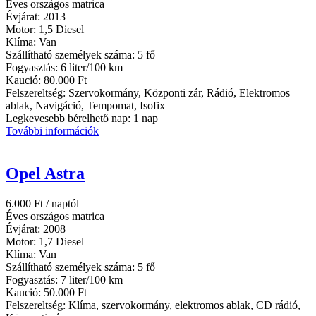
Éves országos matrica
Évjárat:
2013
Motor:
1,5 Diesel
Klíma:
Van
Szállítható személyek száma:
5 fő
Fogyasztás:
6 liter/100 km
Kaució:
80.000 Ft
Felszereltség:
Szervokormány, Központi zár, Rádió, Elektromos
ablak, Navigáció, Tempomat, Isofix
Legkevesebb bérelhető nap:
1 nap
További információk
Opel Astra
6.000
Ft
/ naptól
Éves országos matrica
Évjárat:
2008
Motor:
1,7 Diesel
Klíma:
Van
Szállítható személyek száma:
5 fő
Fogyasztás:
7 liter/100 km
Kaució:
50.000 Ft
Felszereltség:
Klíma, szervokormány, elektromos ablak, CD rádió,