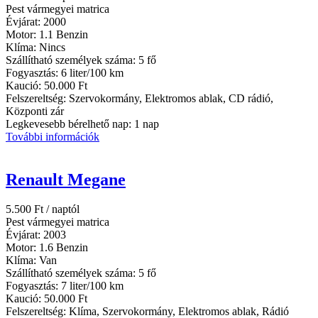
Pest vármegyei matrica
Évjárat:
2000
Motor:
1.1 Benzin
Klíma:
Nincs
Szállítható személyek száma:
5 fő
Fogyasztás:
6 liter/100 km
Kaució:
50.000 Ft
Felszereltség:
Szervokormány, Elektromos ablak, CD rádió,
Központi zár
Legkevesebb bérelhető nap:
1 nap
További információk
Renault Megane
5.500
Ft
/ naptól
Pest vármegyei matrica
Évjárat:
2003
Motor:
1.6 Benzin
Klíma:
Van
Szállítható személyek száma:
5 fő
Fogyasztás:
7 liter/100 km
Kaució:
50.000 Ft
Felszereltség:
Klíma, Szervokormány, Elektromos ablak, Rádió