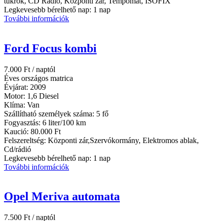
tükrök, CD Rádió, Központi zár, Tempomat, ISOFIX
Legkevesebb bérelhető nap:
1 nap
További információk
Ford Focus kombi
7.000
Ft
/ naptól
Éves országos matrica
Évjárat:
2009
Motor:
1,6 Diesel
Klíma:
Van
Szállítható személyek száma:
5 fő
Fogyasztás:
6 liter/100 km
Kaució:
80.000 Ft
Felszereltség:
Központi zár,Szervókormány, Elektromos ablak,
Cd/rádió
Legkevesebb bérelhető nap:
1 nap
További információk
Opel Meriva automata
7.500
Ft
/ naptól