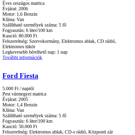
Éves országos matrica
Évjárat:
2006
Motor:
1,6 Benzin
Klíma:
Van
Szállítható személyek száma:
5 fő
Fogyasztás:
6 liter/100 km
Kaució:
80.000 Ft
Felszereltség:
Szervokormány, Elektromos ablak, CD rádió,
Elektromos tükör
Legkevesebb bérelhető nap:
1 nap
További információk
Ford Fiesta
5.000
Ft
/ naptól
Pest vármegyei matrica
Évjárat:
2005
Motor:
1,4 Benzin
Klíma:
Van
Szállítható személyek száma:
5 fő
Fogyasztás:
6 liter/100 km
Kaució:
50.000 Ft
Felszereltség:
Elektromos ablak, CD-s rádió, Központi zár