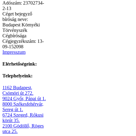
Adószám: 23702734-
2-13
Céget bejegyző
bíróság neve:
Budapest Környéki
Törvényszék
Cégbírósága
Cégjegyzékszám: 13-
09-152098
Impresszum
Elérhetőségeink:
Telephelyeink:
1162 Budapest,
Csömöri út 272.
9024 Győr, Pápai út 1.
8000 Székesfehérvár,
Sereg út 1.
6724 Szeged, Rókusi
körút 35.
2100 Gödöllő, Röges
utca 25.