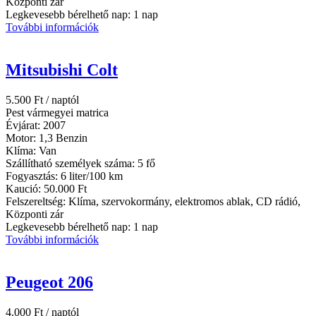
Központi zár
Legkevesebb bérelhető nap:
1 nap
További információk
Mitsubishi Colt
5.500
Ft
/ naptól
Pest vármegyei matrica
Évjárat:
2007
Motor:
1,3 Benzin
Klíma:
Van
Szállítható személyek száma:
5 fő
Fogyasztás:
6 liter/100 km
Kaució:
50.000 Ft
Felszereltség:
Klíma, szervokormány, elektromos ablak, CD rádió,
Központi zár
Legkevesebb bérelhető nap:
1 nap
További információk
Peugeot 206
4.000
Ft
/ naptól