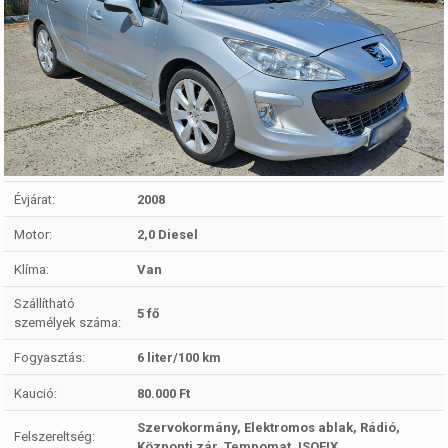
Évjárat:
2008
Motor:
2,0 Diesel
Klíma:
Van
Szállítható
5 fő
személyek száma:
Fogyasztás:
6 liter/100 km
Kaució:
80.000 Ft
Szervokormány, Elektromos ablak, Rádió,
Felszereltség:
Központi zár, Tempomat, ISOFIX