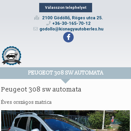
Válasszon telephelyet
2100 Gödöllő, Röges utca 25.
+36-30-165-70-12
godollo@kisnagyautoberles.hu
PEUGEOT 308 SW AUTOMATA
Peugeot 308 sw automata
Éves országos matrica