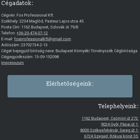
Cégadatok:
Cégnév:
Fox Professional Kft.
Székhely:
2234
Maglód
,
Pasteur Lajos utca 45.
Posta Cím: 1162 Budapest, Szlovák út 79/B
Telefon:
+36-20-474-07-12
E-mail:
foxprofessionalkft@gmail.com
Adószám: 23702734-2-13
Céget bejegyző bíróság neve: Budapest Környéki Törvényszék Cégbírósága
Cégjegyzékszám: 13-09-152098
Impresszum
Elérhetőségeink:
Telephelyeink:
1162 Budapest, Csömöri út 272.
9024 Győr, Pápai út 1.
8000 Székesfehérvár, Sereg út 1.
6724 Szeged, Rókusi körút 35.