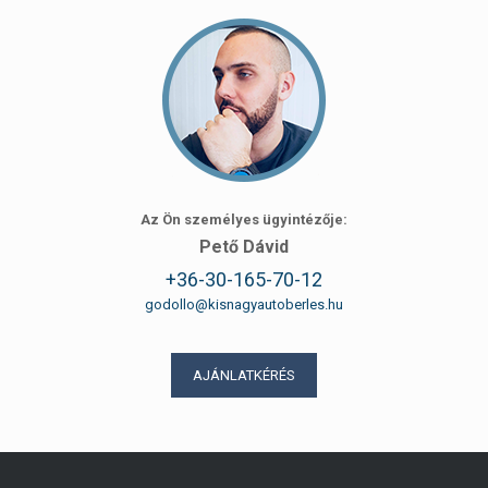
Az Ön személyes ügyintézője:
Pető Dávid
+36-30-165-70-12
godollo@kisnagyautoberles.hu
AJÁNLATKÉRÉS