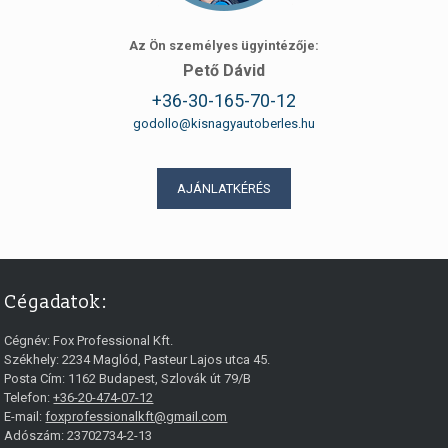
Az Ön személyes ügyintézője:
Pető Dávid
+36-30-165-70-12
godollo@kisnagyautoberles.hu
AJÁNLATKÉRÉS
Cégadatok:
Cégnév:
Fox Professional Kft.
Székhely:
2234
Maglód
,
Pasteur Lajos utca 45.
Posta Cím: 1162 Budapest, Szlovák út 79/B
Telefon:
+36-20-474-07-12
E-mail:
foxprofessionalkft@gmail.com
Adószám: 23702734-2-13