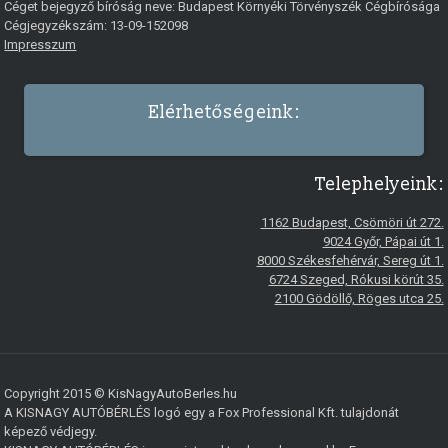
Céget bejegyző bíróság neve: Budapest Környéki Törvényszék Cégbírósága
Cégjegyzékszám: 13-09-152098
Impresszum
Elérhetőségeink:
Telephelyeink:
1162 Budapest, Csömöri út 272.
9024 Győr, Pápai út 1.
8000 Székesfehérvár, Sereg út 1.
6724 Szeged, Rókusi körút 35.
2100 Gödöllő, Röges utca 25.
Copyright 2015 © KisNagyAutoBerles.hu
A KISNAGY AUTÓBÉRLÉS logó egy a Fox Professional Kft. tulajdonát
képező védjegy.