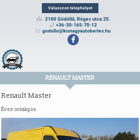
Válasszon telephelyet
2100 Gödöllő, Röges utca 25.
+36-30-165-70-12
godollo@kisnagyautoberles.hu
RENAULT MASTER
Renault Master
Éves országos