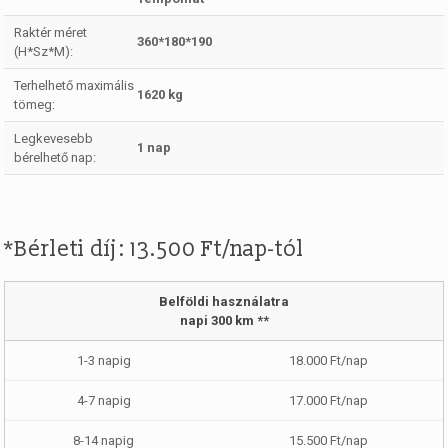
Raktér méret
360*180*190
(H*Sz*M):
Terhelhető maximális
1620 kg
tömeg:
Legkevesebb
1 nap
bérelhető nap:
*Bérleti díj: 13.500 Ft/nap-tól
Belföldi használatra
napi 300 km **
18.000 Ft/nap
17.000 Ft/nap
15.500 Ft/nap