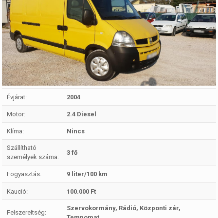
Évjárat:
2004
Motor:
2.4 Diesel
Klíma:
Nincs
Szállítható
3 fő
személyek száma:
Fogyasztás:
9 liter/100 km
Kaució:
100.000 Ft
Szervokormány, Rádió, Központi zár,
Felszereltség:
Tempomat