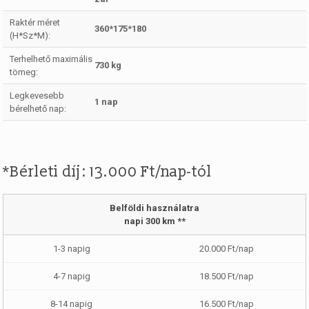
Raktér méret
360*175*180
(H*Sz*M):
Terhelhető maximális
730 kg
tömeg:
Legkevesebb
1 nap
bérelhető nap:
*Bérleti díj: 13.000 Ft/nap-tól
Belföldi használatra
napi 300 km **
20.000 Ft/nap
18.500 Ft/nap
16.500 Ft/nap