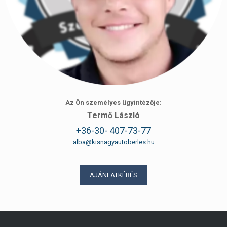
Az Ön személyes ügyintézője:
Termő László
+36-30- 407-73-77
alba@kisnagyautoberles.hu
AJÁNLATKÉRÉS