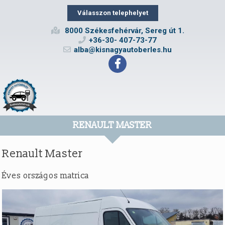
Válasszon telephelyet
8000 Székesfehérvár, Sereg út 1.
+36-30- 407-73-77
alba@kisnagyautoberles.hu
RENAULT MASTER
Renault Master
Éves országos matrica