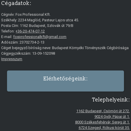
Cégadatok:
Cégnév:
Fox Professional Kft.
Székhely:
2234
Maglód
,
Pasteur Lajos utca 45.
Posta Cím: 1162 Budapest, Szlovák út 79/B
Telefon:
+36-20-474-07-12
E-mail:
foxprofessionalkft@gmail.com
Adószám: 23702734-2-13
Céget bejegyző bíróság neve: Budapest Környéki Törvényszék Cégbírósága
Cégjegyzékszám: 13-09-152098
Impresszum
Elérhetőségeink:
Telephelyeink:
1162 Budapest, Csömöri út 272.
9024 Győr, Pápai út 1.
8000 Székesfehérvár, Sereg út 1.
6724 Szeged, Rókusi körút 35.