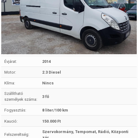
Évjárat:
2014
Motor:
2.3 Diesel
Klíma:
Nincs
Szállítható
3 fő
személyek száma:
Fogyasztás:
8 liter/100 km
Kaució:
150.000 Ft
Szervokormány, Tempomat, Rádió, Központi
Felszereltség:
zár